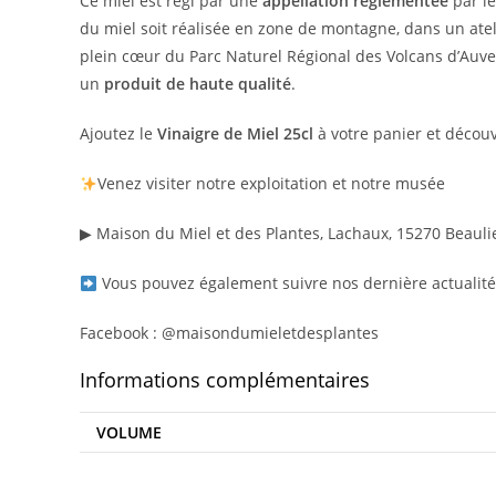
Ce miel est régi par une
appellation réglementée
par le
du miel soit réalisée en zone de montagne, dans un atel
plein cœur du Parc Naturel Régional des Volcans d’Au
un
produit de haute qualité
.
Ajoutez le
Vinaigre de Miel 25cl
à votre panier et découv
Venez visiter notre exploitation et notre musée
▶ Maison du Miel et des Plantes, Lachaux, 15270 Beauli
Vous pouvez également suivre nos dernière actualité
Facebook : @maisondumieletdesplantes
Informations complémentaires
VOLUME