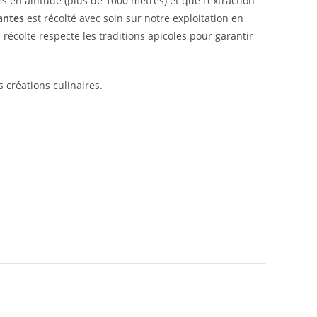
es en altitude (plus de 1000 mètres) et que l’extraction
antes
est récolté avec soin sur notre exploitation en
récolte respecte les traditions apicoles pour garantir
 créations culinaires.