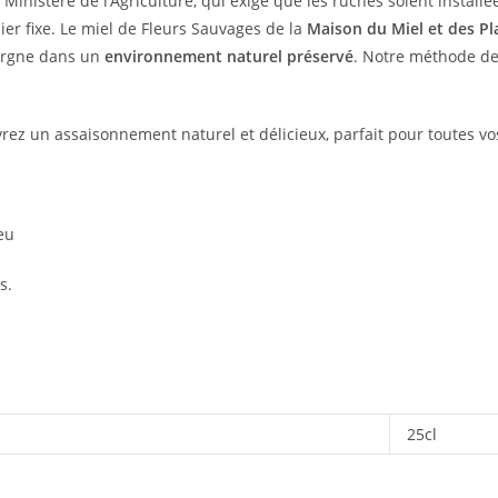
 Ministère de l’Agriculture, qui exige que les ruches soient installé
ier fixe. Le miel de Fleurs Sauvages de la
Maison du Miel et des Pl
vergne dans un
environnement naturel préservé
. Notre méthode de 
rez un assaisonnement naturel et délicieux, parfait pour toutes vos
eu
s.
25cl